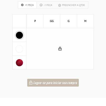
+1 PEÇA
-1 PEÇA
PREENCHER A QTDE
P
GG
G
M
Logue-se para iniciar sua compra