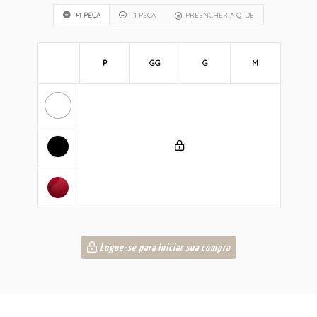
+1 PEÇA
-1 PEÇA
PREENCHER A QTDE
P
GG
G
M
Logue-se para iniciar sua compra