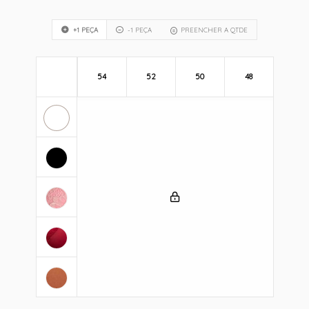
+1 PEÇA
-1 PEÇA
PREENCHER A QTDE
54
52
50
48