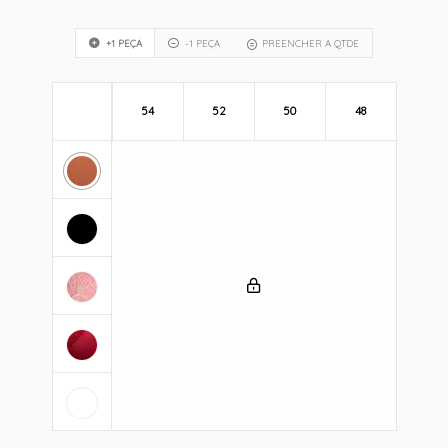
+1 PEÇA
-1 PEÇA
PREENCHER A QTDE
54
52
50
48