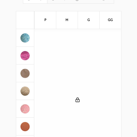
P
M
G
GG