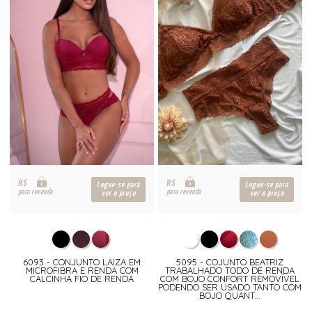
R$
R$
Logue-se para
Logue-se para
para revenda
para revenda
ver o preço
ver o preço
6093 - CONJUNTO LAIZA EM
5095 - COJUNTO BEATRIZ
MICROFIBRA E RENDA COM
TRABALHADO TODO DE RENDA
CALCINHA FIO DE RENDA
COM BOJO CONFORT REMOVÍVEL
PODENDO SER USADO TANTO COM
BOJO QUANT...