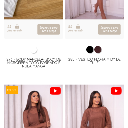
R$
R$
Logue-se para
Logue-se para
para revenda
para revenda
ver o preço
ver o preço
273 - BODY MARCELA- BODY DE
285 - VESTIDO FLORA MIDY DE
MICROFIBRA TODO FORRADO E
TULE
NULA MANGA
18% OFF