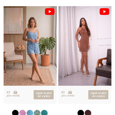
R$
R$
Logue-se para
Logue-se para
para revenda
para revenda
ver o preço
ver o preço