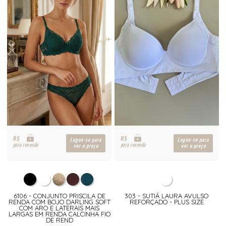
R$
R$
Logue-se para
Logue-se para
para revenda
para revenda
ver o preço
ver o preço
6106 - CONJUNTO PRISCILA DE
303 - SUTIÃ LAURA AVULSO
RENDA COM BOJO DARLING SOFT
REFORÇADO - PLUS SIZE
COM ARO E LATERAIS MAIS
LARGAS EM RENDA CALCINHA FIO
DE REND