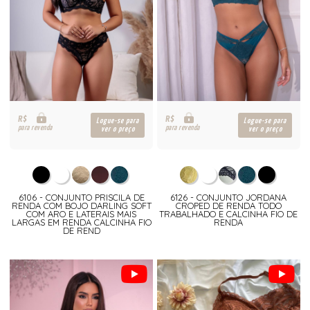
R$
R$
Logue-se para
Logue-se para
para revenda
para revenda
ver o preço
ver o preço
6106 - CONJUNTO PRISCILA DE
6126 - CONJUNTO JORDANA
RENDA COM BOJO DARLING SOFT
CROPED DE RENDA TODO
COM ARO E LATERAIS MAIS
TRABALHADO E CALCINHA FIO DE
LARGAS EM RENDA CALCINHA FIO
RENDA
DE REND