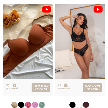
R$
R$
Logue-se para
Logue-se para
para revenda
para revenda
ver o preço
ver o preço