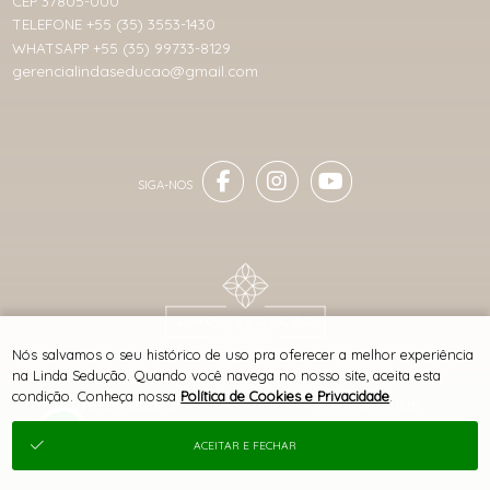
CEP 37805-000
TELEFONE +55 (35) 3553-1430
WHATSAPP +55 (35) 99733-8129
gerencialindaseducao@gmail.com
® TODOS DIREITOS RESERVADOS
Nós salvamos o seu histórico de uso pra oferecer a melhor experiência
na Linda Sedução. Quando você navega no nosso site, aceita esta
condição. Conheça nossa
Política de Cookies e Privacidade
.
SITE 100% SEGURO
PLATAFORMA B2B
ACEITAR E FECHAR