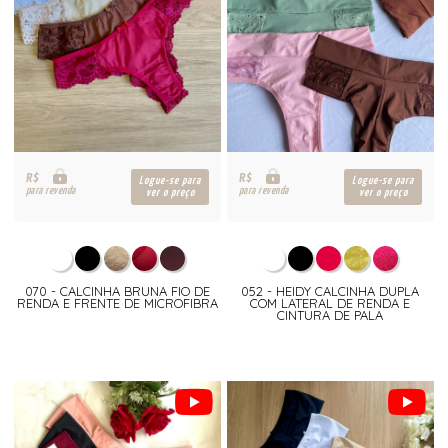
R$
R$
Logue-se para
Logue-se para
para revenda
para revenda
ver o preço
ver o preço
070 - CALCINHA BRUNA FIO DE
052 - HEIDY CALCINHA DUPLA
RENDA E FRENTE DE MICROFIBRA
COM LATERAL DE RENDA E
CINTURA DE PALA