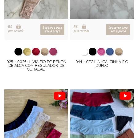
R$
R$
Logue-se para
Logue-se para
para revenda
para revenda
ver o preço
ver o preço
025 - 0025- LIVIA FIO DE RENDA
044 - CECILIA -CALCINHA FIO
DE ALCA COM REGULADOR DE
DUPLO
CORACAO