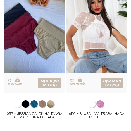
R$
R$
Logue-se para
Logue-se para
para revenda
para revenda
ver o preço
ver o preço
057 - JESSICA CALCINHA TANGA
6110 - BLUSA ILVA TRABALHADA
COM CINTURA DE PALA
DE TULE