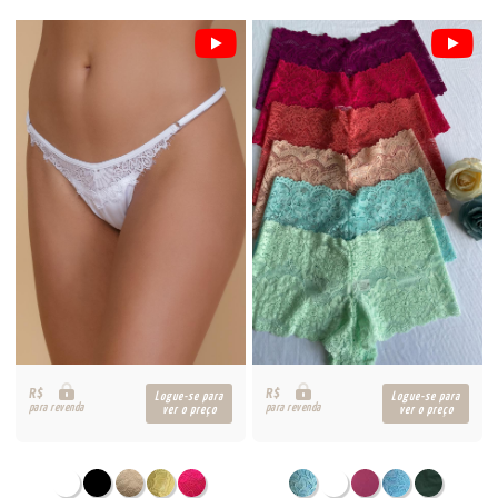
R$
R$
Logue-se para
Logue-se para
para revenda
para revenda
ver o preço
ver o preço