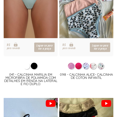
R$
R$
Logue-se para
Logue-se para
para revenda
para revenda
ver o preço
ver o preço
041 - CALCINHA MARILIA EM
098 - CALCINHA ALICE- CALCINHA
MICROFIBRA DE POLIAMIDA COM
DE COTON INFANTIL
DETALHES EM RENDA NA LATERAL
E FIO DUPLO.