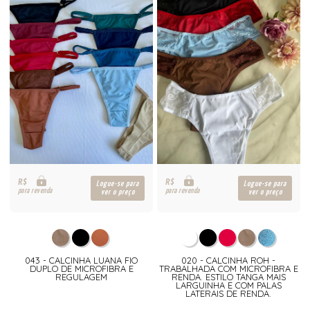
R$
R$
Logue-se para
Logue-se para
para revenda
para revenda
ver o preço
ver o preço
043 - CALCINHA LUANA FIO
020 - CALCINHA ROH -
DUPLO DE MICROFIBRA E
TRABALHADA COM MICROFIBRA E
REGULAGEM
RENDA. ESTILO TANGA MAIS
LARGUINHA E COM PALAS
LATERAIS DE RENDA.