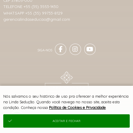
CEP 37805-000
TELEFONE +55 (35) 3553-1430
WHATSAPP +55 (35) 99733-8129
gerencialindaseducao@gmail.com
® TODOS DIREITOS RESERVADOS
Nós salvamos o seu histórico de uso pra oferecer a melhor experiência
na Linda Sedução. Quando você navega no nosso site, aceita esta
condição. Conheça nossa
Política de Cookies e Privacidade
.
SITE 100% SEGURO
PLATAFORMA B2B
ACEITAR E FECHAR