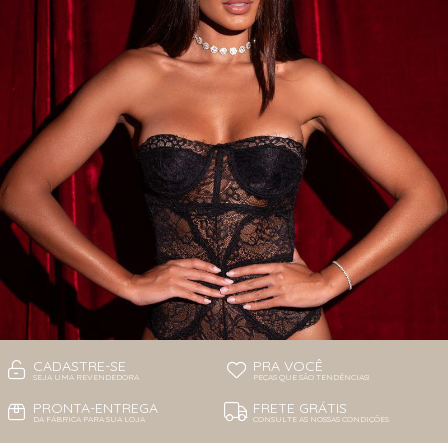
CADASTRE-SE
PRA VOCÊ
SEJA UMA REVENDEDORA
PEÇAS QUE SÃO TENDÊNCIAS!
PRONTA-ENTREGA
FRETE GRÁTIS
DA FÁBRICA PARA SUA LOJA
CONSULTE AS NOSSAS CONDIÇÕES