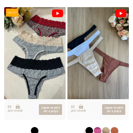
18% OFF
R$
R$
Logue-se para
Logue-se para
para revenda
para revenda
ver o preço
ver o preço