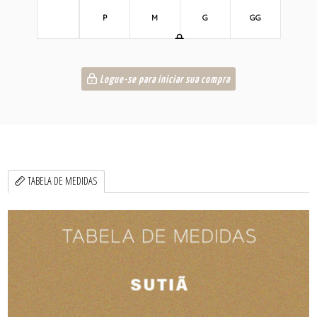
P
M
G
GG
Logue-se para iniciar sua compra
TABELA DE MEDIDAS