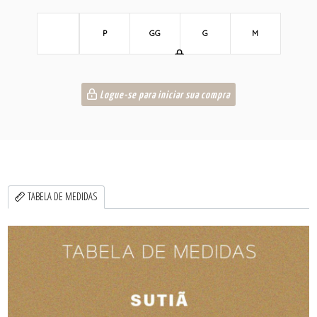
P
GG
G
M
Logue-se para iniciar sua compra
TABELA DE MEDIDAS