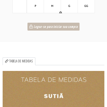
P
M
G
GG
Logue-se para iniciar sua compra
TABELA DE MEDIDAS