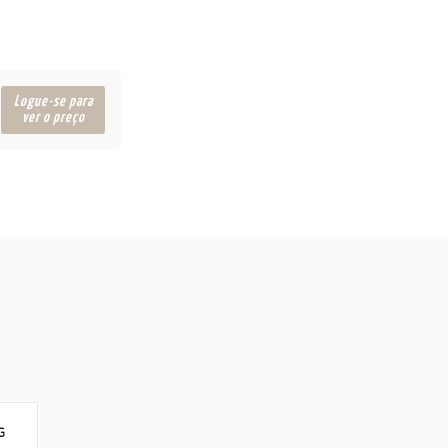
Logue-se para
ver o preço
G