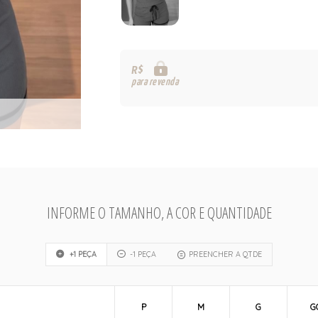
R$
para revenda
INFORME O TAMANHO, A COR E QUANTIDADE
+1 PEÇA
-1 PEÇA
PREENCHER A QTDE
P
M
G
G