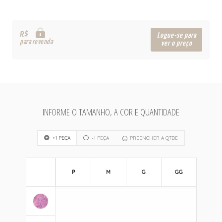
R$
Logue-se para
para revenda
ver o preço
INFORME O TAMANHO, A COR E QUANTIDADE
+1 PEÇA
-1 PEÇA
PREENCHER A QTDE
P
M
G
GG