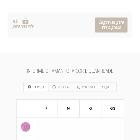
R$
Logue-se para
para revenda
ver o preço
INFORME O TAMANHO, A COR E QUANTIDADE
+1 PEÇA
-1 PEÇA
PREENCHER A QTDE
P
M
G
GG