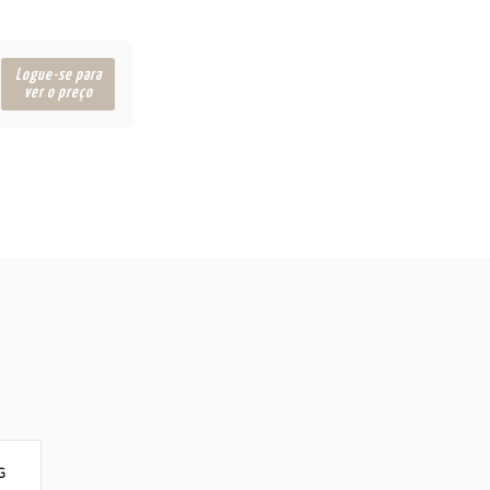
Logue-se para
ver o preço
G