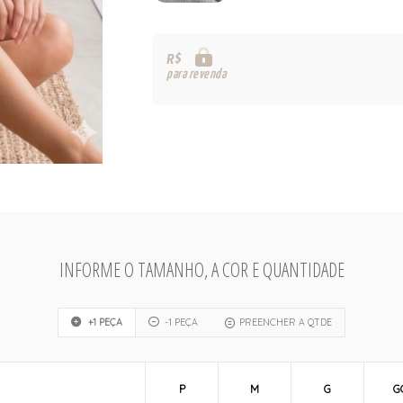
R$
para revenda
INFORME O TAMANHO, A COR E QUANTIDADE
+1 PEÇA
-1 PEÇA
PREENCHER A QTDE
P
M
G
G