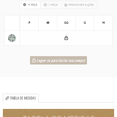
+1 PEÇA
-1 PEÇA
PREENCHER A QTDE
P
48
GG
G
M
Logue-se para iniciar sua compra
TABELA DE MEDIDAS