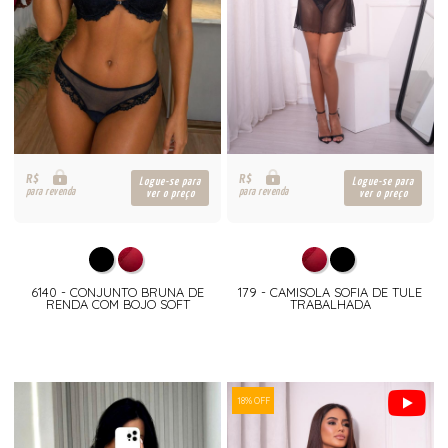
R$
R$
Logue-se para
Logue-se para
para revenda
para revenda
ver o preço
ver o preço
6140 - CONJUNTO BRUNA DE
179 - CAMISOLA SOFIA DE TULE
RENDA COM BOJO SOFT
TRABALHADA
18% OFF