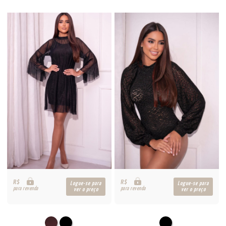
R$
R$
Logue-se para
Logue-se para
para revenda
para revenda
ver o preço
ver o preço