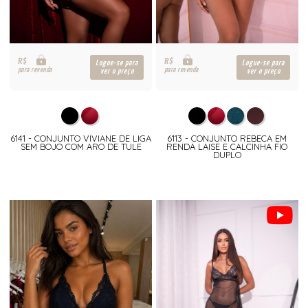
R$
R$
Logue-se para
Logue-se para
para revenda
para revenda
ver o preço
ver o preço
6141 - CONJUNTO VIVIANE DE LIGA
6113 - CONJUNTO REBECA EM
SEM BOJO COM ARO DE TULE
RENDA LAISE E CALCINHA FIO
DUPLO