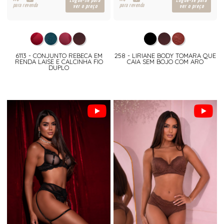
R$
R$
Logue-se para
Logue-se para
para revenda
para revenda
ver o preço
ver o preço
6113 - CONJUNTO REBECA EM
258 - LIRIANE BODY TOMARA QUE
RENDA LAISE E CALCINHA FIO
CAIA SEM BOJO COM ARO
DUPLO