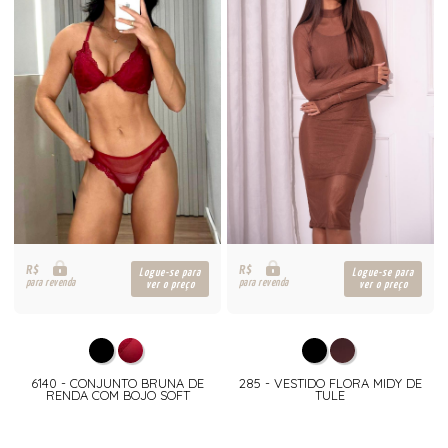
R$
R$
Logue-se para
Logue-se para
para revenda
para revenda
ver o preço
ver o preço
6140 - CONJUNTO BRUNA DE
285 - VESTIDO FLORA MIDY DE
RENDA COM BOJO SOFT
TULE