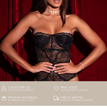
CADASTRE-SE
PRA VOCÊ
SEJA UMA REVENDEDORA
PEÇAS QUE SÃO TENDÊNCIAS!
PRONTA-ENTREGA
FRETE GRÁTIS
DA FÁBRICA PARA SUA LOJA
CONSULTE AS NOSSAS CONDIÇÕES