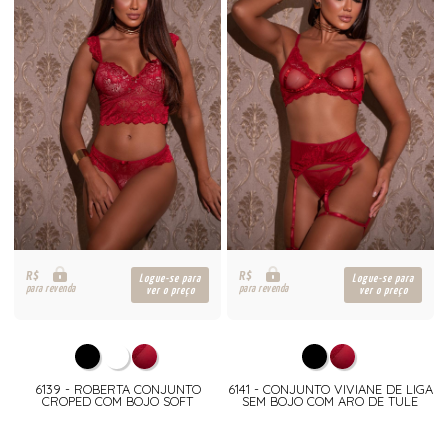
R$
R$
Logue-se para
Logue-se para
para revenda
para revenda
ver o preço
ver o preço
6139 - ROBERTA CONJUNTO
6141 - CONJUNTO VIVIANE DE LIGA
CROPED COM BOJO SOFT
SEM BOJO COM ARO DE TULE