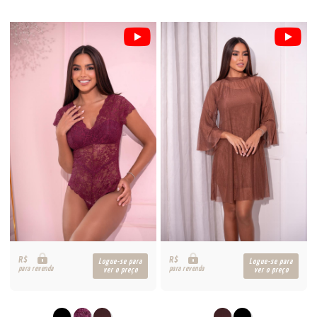
R$
R$
Logue-se para
Logue-se para
para revenda
para revenda
ver o preço
ver o preço