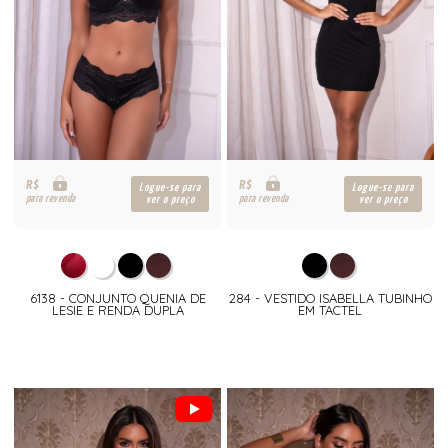
R$
R$
Logue-se para
Logue-se para
para revenda
para revenda
ver o preço
ver o preço
6138 - CONJUNTO QUENIA DE
284 - VESTIDO ISABELLA TUBINHO
LESIE E RENDA DUPLA
EM TACTEL