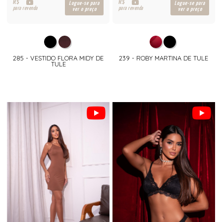
R$
R$
Logue-se para
Logue-se para
para revenda
para revenda
ver o preço
ver o preço
285 - VESTIDO FLORA MIDY DE
239 - ROBY MARTINA DE TULE
TULE