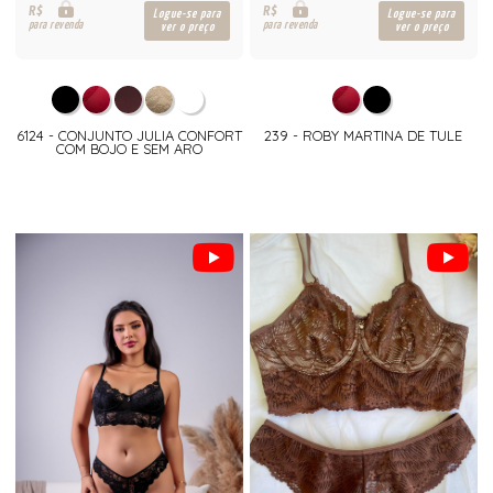
R$
R$
Logue-se para
Logue-se para
para revenda
para revenda
ver o preço
ver o preço
6124 - CONJUNTO JULIA CONFORT
239 - ROBY MARTINA DE TULE
COM BOJO E SEM ARO