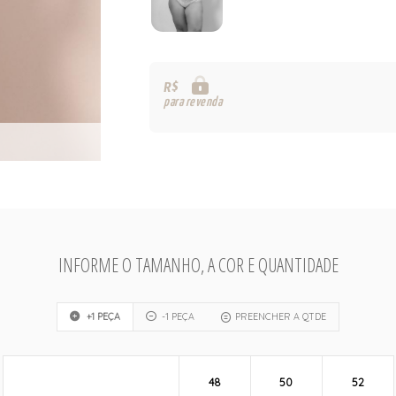
R$
para revenda
INFORME O TAMANHO, A COR E QUANTIDADE
+1 PEÇA
-1 PEÇA
PREENCHER A QTDE
48
50
52