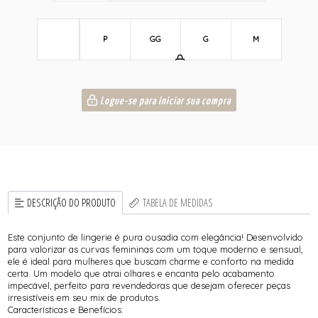
P
GG
G
M
Logue-se para iniciar sua compra
DESCRIÇÃO DO PRODUTO
TABELA DE MEDIDAS
Este conjunto de lingerie é pura ousadia com elegância! Desenvolvido
para valorizar as curvas femininas com um toque moderno e sensual,
ele é ideal para mulheres que buscam charme e conforto na medida
certa. Um modelo que atrai olhares e encanta pelo acabamento
impecável, perfeito para revendedoras que desejam oferecer peças
irresistíveis em seu mix de produtos.
Características e Benefícios: