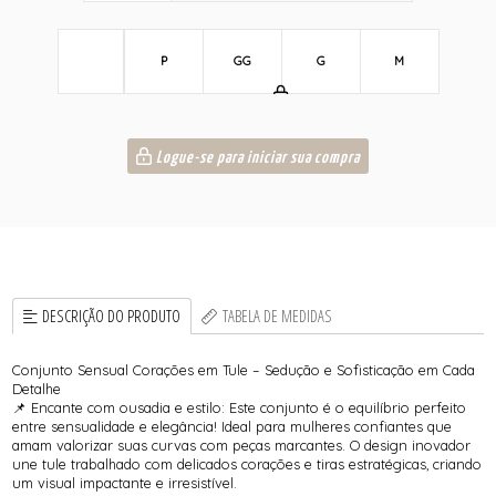
P
GG
G
M
Logue-se para iniciar sua compra
DESCRIÇÃO DO PRODUTO
TABELA DE MEDIDAS
Conjunto Sensual Corações em Tule – Sedução e Sofisticação em Cada
Detalhe
📌 Encante com ousadia e estilo: Este conjunto é o equilíbrio perfeito
entre sensualidade e elegância! Ideal para mulheres confiantes que
amam valorizar suas curvas com peças marcantes. O design inovador
une tule trabalhado com delicados corações e tiras estratégicas, criando
um visual impactante e irresistível.