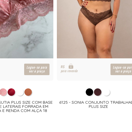
R$
Logue-se para
Logue-se par
para revenda
ver o preço
ver o preço
SUTIA PLUS SIZE COM BASE
6125 - SONIA CONJUNTO TRABALH
E LATERAIS FORRADA EM
PLUS SIZE
A E RENDA COM ALÇA 18