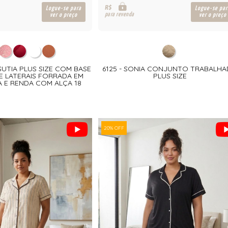
R$
Logue-se para
Logue-se par
para revenda
ver o preço
ver o preço
SUTIA PLUS SIZE COM BASE
6125 - SONIA CONJUNTO TRABALH
E LATERAIS FORRADA EM
PLUS SIZE
A E RENDA COM ALÇA 18
20% OFF