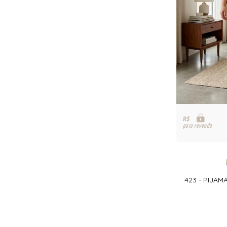
R$
para revenda
423 - PIJA