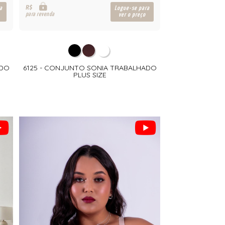
R$
a
Logue-se para
para revenda
ver o preço
ADO
6125 - CONJUNTO SONIA TRABALHADO
PLUS SIZE