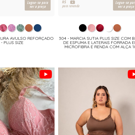
R$
Logue-se para
Logue-se par
para revenda
ver o preço
ver o preço
 LAURA AVULSO REFORÇADO
304 - MARCIA SUTIA PLUS SIZE COM 
- PLUS SIZE
DE ESPUMA E LATERAIS FORRADA 
MICROFIBRA E RENDA COM ALÇA 1