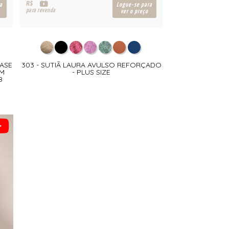
R$
a
Logue-se para
para revenda
ver o preço
BASE
303 - SUTIÃ LAURA AVULSO REFORÇADO
EM
- PLUS SIZE
8