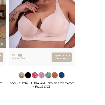
R$
a
Logue-se para
para revenda
ver o preço
NO
303 - SUTIÃ LAURA AVULSO REFORÇADO
- PLUS SIZE