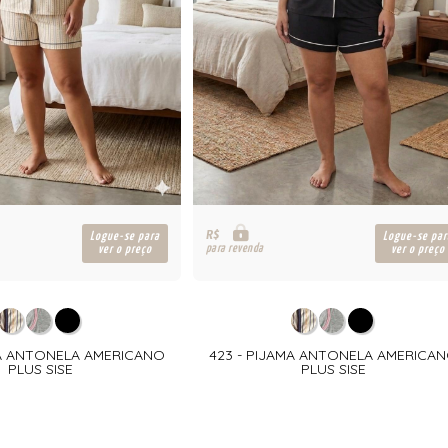
R$
Logue-se para
Logue-se par
para revenda
ver o preço
ver o preço
MA ANTONELA AMERICANO
423 - PIJAMA ANTONELA AMERICA
PLUS SISE
PLUS SISE