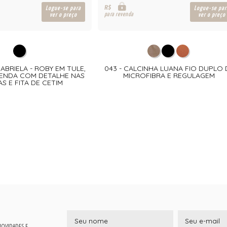
R$
Logue-se para
Logue-se par
para revenda
ver o preço
ver o preço
GABRIELA - ROBY EM TULE,
043 - CALCINHA LUANA FIO DUPLO 
ENDA COM DETALHE NAS
MICROFIBRA E REGULAGEM
S E FITA DE CETIM
 NOVIDADES E