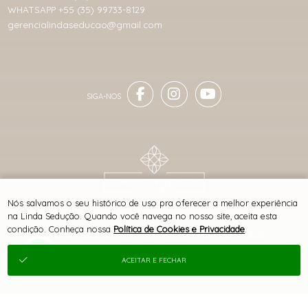
WHATSAPP +55 (35) 99733-8129
gerencialindaseducao@gmail.com
® TODOS DIREITOS RESERVADOS
Nós salvamos o seu histórico de uso pra oferecer a melhor experiência
na Linda Sedução. Quando você navega no nosso site, aceita esta
condição. Conheça nossa
Política de Cookies e Privacidade
.
SITE 100% SEGURO
PLATAFORMA B2B
ACEITAR E FECHAR