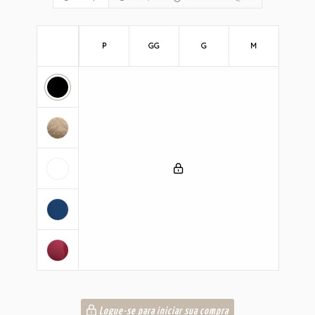
P
GG
G
M
Logue-se para iniciar sua compra