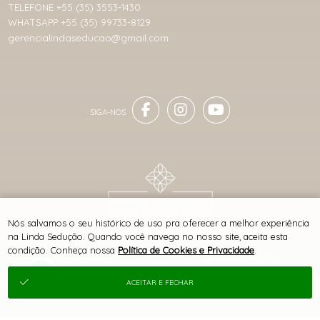
TELEFONE +55 (35) 3553-1430
WHATSAPP +55 (35) 99733-8129
gerencialindaseducao@gmail.com
® TODOS DIREITOS RESERVADOS
Nós salvamos o seu histórico de uso pra oferecer a melhor experiência
na Linda Sedução. Quando você navega no nosso site, aceita esta
condição. Conheça nossa
Política de Cookies e Privacidade
.
SITE 100% SEGURO
PLATAFORMA B2B
ACEITAR E FECHAR