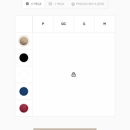
+1 PEÇA
-1 PEÇA
PREENCHER A QTDE
P
GG
G
M