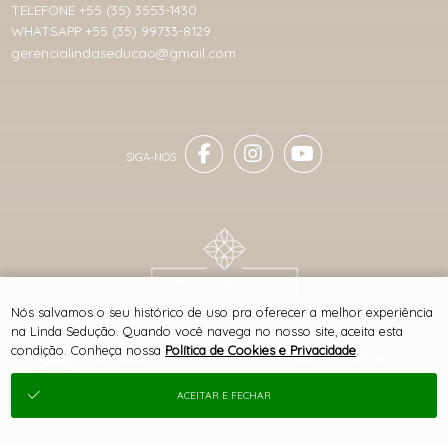
TELEFONE +55 (35) 3553-1430
WHATSAPP +55 (35) 99733-8129
gerencialindaseducao@gmail.com
® TODOS DIREITOS RESERVADOS
Nós salvamos o seu histórico de uso pra oferecer a melhor experiência
na Linda Sedução. Quando você navega no nosso site, aceita esta
condição. Conheça nossa
Política de Cookies e Privacidade
.
SITE 100% SEGURO
PLATAFORMA B2B
ACEITAR E FECHAR